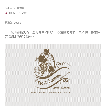
Category:
美酒講堂
on 09 一月 2014
點擊數: 29089
法國羅訥河谷出產的葡萄酒中有一款混釀葡萄酒，其酒標上都會標
著“GSM”的英文辭彙。