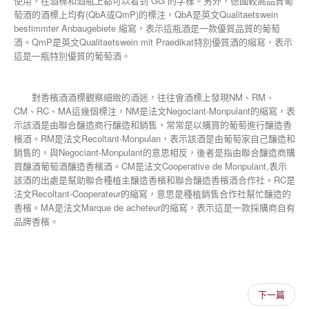
使用，在酒標和酒瓶上都可以看到“GG”的字樣。另外，德國較高品質葡
萄酒的酒標上均有(QbA或QmP)的標注，QbA是英文Qualitaetswein
bestimmter Anbaugebiete 縮寫，表示這瓶酒是一款優質品質的葡萄
酒。QmP是英文Qualitaetswein mit Praedikat特別優質酒的縮寫，表示
這是一瓶特別優質的葡萄酒。
對香檳酒酒標觀察細緻的酒迷，往往會酒標上發現NM、RM、
CM、RC、MA這幾個標注，NM是法文Negociant-Monpulant的縮寫，表
示該酒是由聯合釀造商行釀造和銷售，常常是以購買的葡萄進行釀造香
檳酒。RM是法文Recoltant-Monpulan，表示該酒是由葡萄家自己釀造和
銷售的。與Negociant-Monpulant的意思相反，後者是指由聯合釀造商購
買釀酒葡萄酒釀造香檳酒。CM是法文Cooperative de Monpulant,表示
該酒的出處是幫助聯合種植主釀造香檳和聯合釀造香檳酒合作社。RC是
法文Recoltant-Cooperateur的縮寫，意思是種植銷售合作社幫忙釀造的
香檳。MA是法文Marque de acheteur的縮寫，表示這是一款採購商自有
品牌香檳。
下一篇