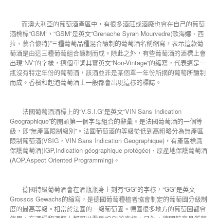
而澳大利亞的葡萄酒產區中，有很多酒莊或酒廠也會在自己的葡萄
酒標標“GSM”，“GSM”是英文“Grenache Syrah Mourvedre(歌海娜、西
拉、慕合懷特)”三種葡萄品種混合釀制的葡萄酒名稱縮寫，表示這款葡
萄酒是由這三種葡萄組合釀制而成。除此之外，有些葡萄酒的酒標上會
出現“NV”的字樣，這個單詞其實英文”Non-Vintage”的縮寫，代表這是一
瓶沒有特定年份的葡萄酒，該酒並非是某個單一年份所摘的葡萄所釀制
而成。香檳和起泡葡萄酒上一般都會出現這樣的標誌。
法國葡萄酒酒標上的“V.S.I.G”是英文“VIN Sans Indication
Geographique”的開頭第一個字母組合的辭彙。是法國葡萄酒的一個等
級，即“無產區限制級別”。法國葡萄酒的等級從低到高粗略分為無產區
限制葡萄酒(VSIG，VIN Sans Indication Geographique)，有產區標識
保護葡萄酒(IGP,Indication géographique protégée)、原產地保護葡萄酒
(AOP,Aspect Oriented Programming)。
德國特級葡萄酒會在酒瓶瓶身上刻有“GG”的字樣，“GG”是英文
Grosscs Gewachs的縮寫，是德國葡萄種植者協會制定的葡萄園分級制
度的最高等級。相當於法國的一級葡萄園。德國很多地方的葡萄園都會